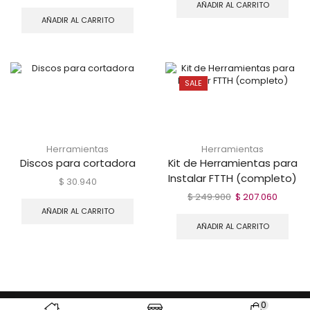
AÑADIR AL CARRITO
AÑADIR AL CARRITO
SALE
Herramientas
Herramientas
Discos para cortadora
Kit de Herramientas para
Instalar FTTH (completo)
$
30.940
El
El
$
249.900
$
207.060
precio
precio
AÑADIR AL CARRITO
original
actual
AÑADIR AL CARRITO
era:
es:
$ 249.900.
$ 207.0
0